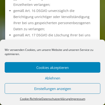
Einzelheiten verlangen;
gemäß Art. 16 DSGVO unverzüglich die
Berichtigung unrichtiger oder Vervollständigung
Ihrer bei uns gespeicherten personenbezogenen
Daten zu verlangen;
gemäß Art. 17 DSGVO die Löschung Ihrer bei uns
gespeicherten personenbezogenen Daten zu
verlangen, soweit nicht die Verarbeitung zur
Wir verwenden Cookies, um unsere Website und unseren Service zu
Ausübung des Rechts auf freie Meinungsäußerung
optimieren.
und Information, zur Erfüllung einer rechtlichen
Verpflichtung, aus Gründen des öffentlichen
Cookies akzeptieren
Interesses oder zur Geltendmachung, Ausübung
oder Verteidigung von Rechtsansprüchen
Ablehnen
erforderlich ist;
Einstellungen anzeigen
gemäß Art. 18 DSGVO die Einschränkung der
Verarbeitung Ihrer personenbezogenen Daten zu
Cookie-Richtlinie
Datenschutzerklärung
Impressum
verlangen, soweit die Richtigkeit der Daten von