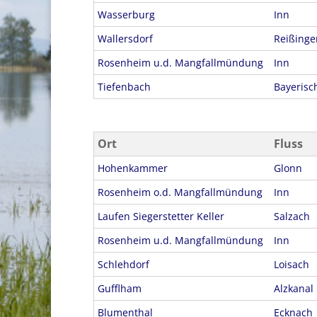
Wasserburg
Inn
Wallersdorf
Reißinge
Rosenheim u.d. Mangfallmündung
Inn
Tiefenbach
Bayerisc
Ort
Fluss
Hohenkammer
Glonn
Rosenheim o.d. Mangfallmündung
Inn
Laufen Siegerstetter Keller
Salzach
Rosenheim u.d. Mangfallmündung
Inn
Schlehdorf
Loisach
Gufflham
Alzkanal
Blumenthal
Ecknach