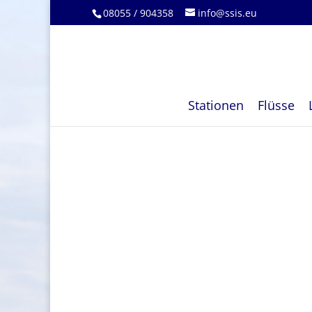
08055 / 904358
info@ssis.eu
Stationen
Flüsse