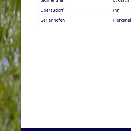
Blumenthal
Ecknach
Oberaudorf
Inn
Gerlenhofen
Illerkana