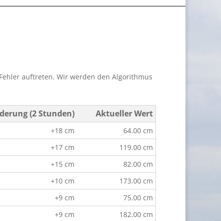
Fehler auftreten. Wir werden den Algorithmus
derung (2 Stunden)
Aktueller Wert
+18 cm
64.00 cm
+17 cm
119.00 cm
+15 cm
82.00 cm
+10 cm
173.00 cm
+9 cm
75.00 cm
+9 cm
182.00 cm