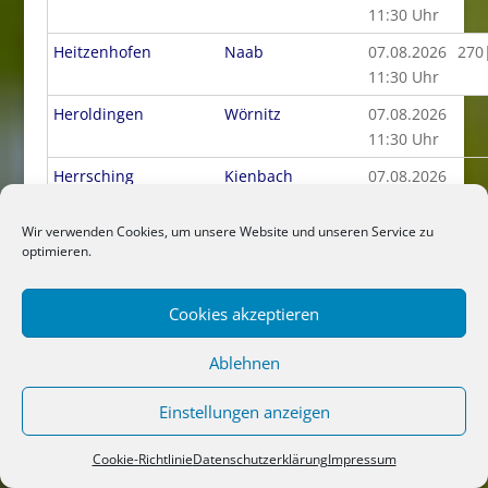
11:30 Uhr
Heitzenhofen
Naab
07.08.2026
270
11:30 Uhr
Heroldingen
Wörnitz
07.08.2026
11:30 Uhr
Herrsching
Kienbach
07.08.2026
11:30 Uhr
Wir verwenden Cookies, um unsere Website und unseren Service zu
Heuweg
Otterbach
07.08.2026
optimieren.
06:30 Uhr
Hiltmannsdorf HW
Farrnbach
07.08.2026
210
Cookies akzeptieren
11:30 Uhr
Ablehnen
Hirschbach
Kleiner Regen
07.08.2026
11:30 Uhr
Einstellungen anzeigen
Hobbach
Elsava
07.08.2026
11:30 Uhr
Cookie-Richtlinie
Datenschutzerklärung
Impressum
Hocha Perlseeabfluss
Schwarzach
07.08.2026