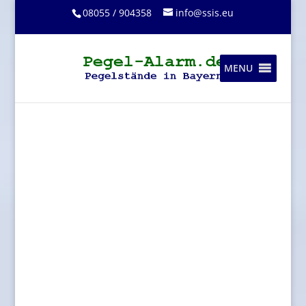
08055 / 904358
info@ssis.eu
MENU