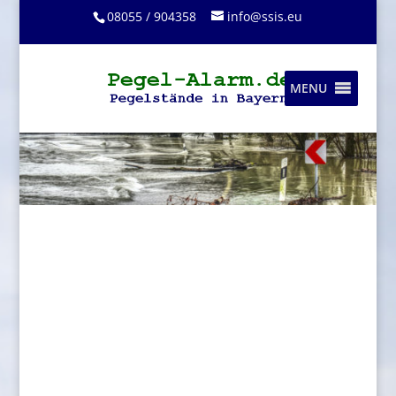
08055 / 904358
info@ssis.eu
MENU