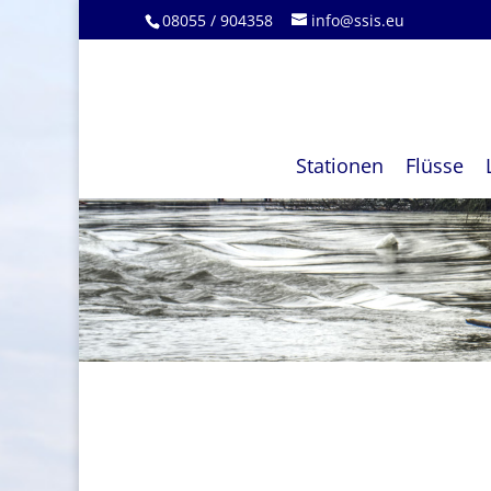
08055 / 904358
info@ssis.eu
Stationen
Flüsse