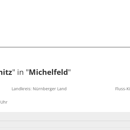
nitz
" in "
Michelfeld
"
Landkreis: Nürnberger Land
Fluss-K
 Uhr