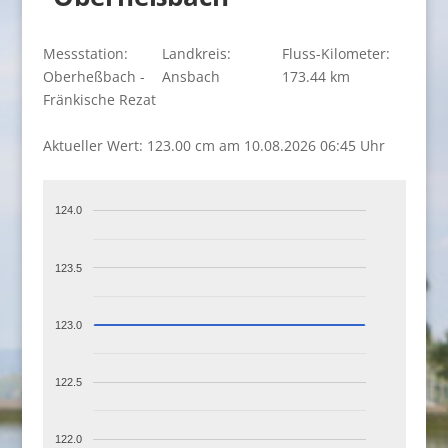
Messstation:
Landkreis:
Fluss-Kilometer:
Oberheßbach -
Ansbach
173.44 km
Fränkische Rezat
Aktueller Wert: 123.00 cm am 10.08.2026 06:45 Uhr
124.0
123.5
123.0
122.5
122.0