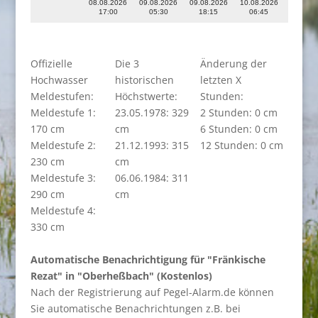
08.08.2026
09.08.2026
09.08.2026
10.08.2026
17:00
05:30
18:15
06:45
Offizielle
Die 3
Änderung der
Hochwasser
historischen
letzten X
Meldestufen:
Höchstwerte:
Stunden:
Meldestufe 1:
23.05.1978: 329
2 Stunden: 0 cm
170 cm
cm
6 Stunden: 0 cm
Meldestufe 2:
21.12.1993: 315
12 Stunden: 0 cm
230 cm
cm
Meldestufe 3:
06.06.1984: 311
290 cm
cm
Meldestufe 4:
330 cm
Automatische Benachrichtigung für "Fränkische
Rezat" in "Oberheßbach" (Kostenlos)
Nach der Registrierung auf Pegel-Alarm.de können
Sie automatische Benachrichtungen z.B. bei