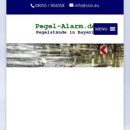
08055 / 904358
info@ssis.eu
MENU