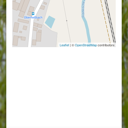
Leaflet
| ©
OpenStreetMap
contributors