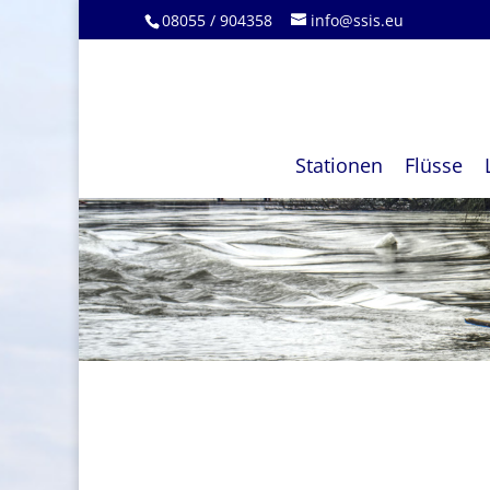
08055 / 904358
info@ssis.eu
Stationen
Flüsse