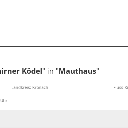
hirner Ködel
" in "
Mauthaus
"
Landkreis: Kronach
Fluss-K
 Uhr