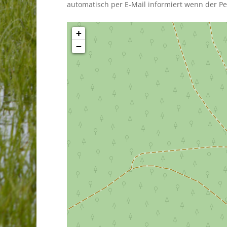
automatisch per E-Mail informiert wenn der Pe
+
−