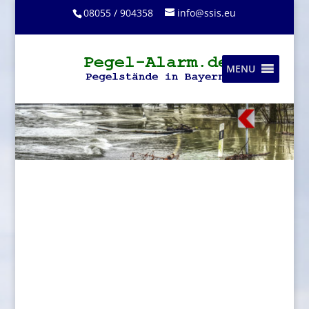
08055 / 904358
info@ssis.eu
MENU