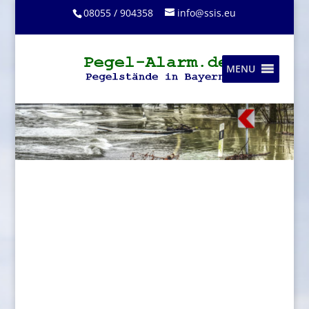
08055 / 904358
info@ssis.eu
MENU