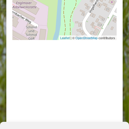
Leaflet
| ©
OpenStreetMap
contributors