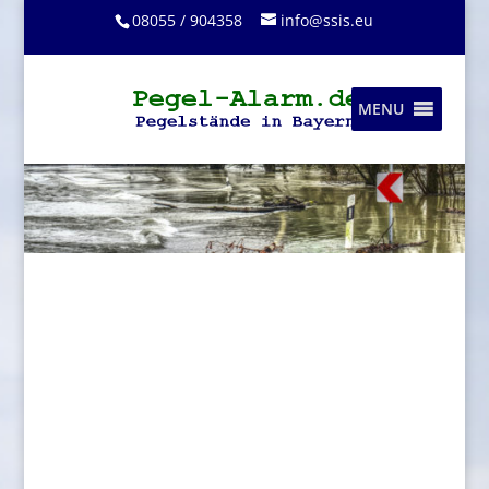
08055 / 904358
info@ssis.eu
MENU