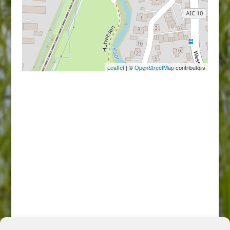
Leaflet
| ©
OpenStreetMap
contributors