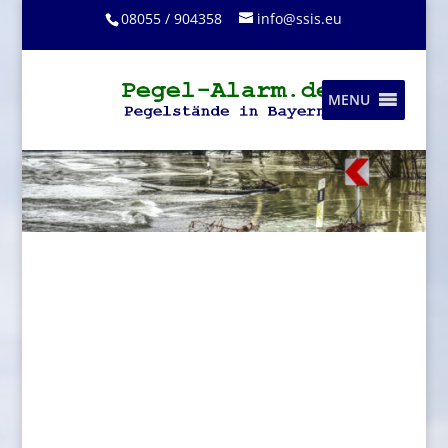
08055 / 904358
info@ssis.eu
MENU