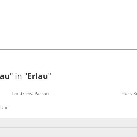
au
" in "
Erlau
"
Landkreis: Passau
Fluss-K
 Uhr