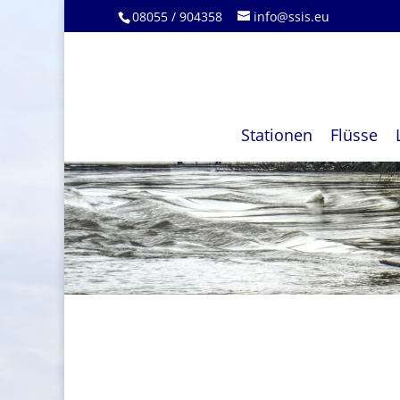
08055 / 904358
info@ssis.eu
Stationen
Flüsse