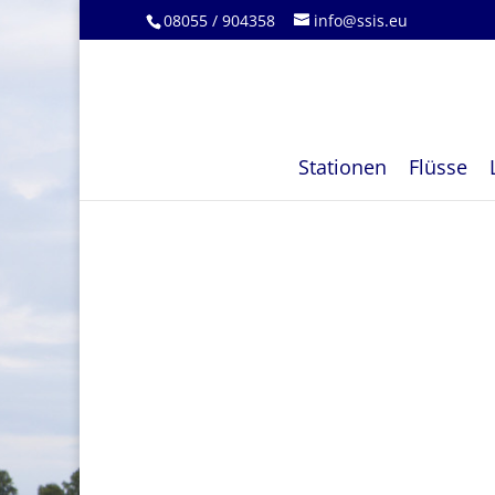
08055 / 904358
info@ssis.eu
Stationen
Flüsse