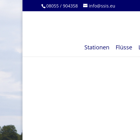
08055 / 904358
info@ssis.eu
Stationen
Flüsse