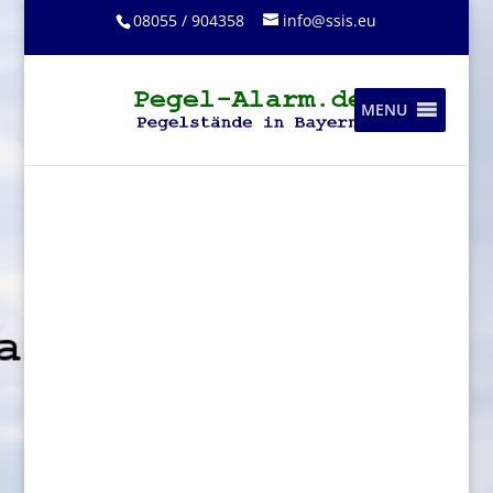
08055 / 904358
info@ssis.eu
MENU