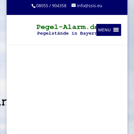
08055 / 904358
info@ssis.eu
MENU