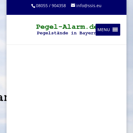
08055 / 904358
info@ssis.eu
MENU