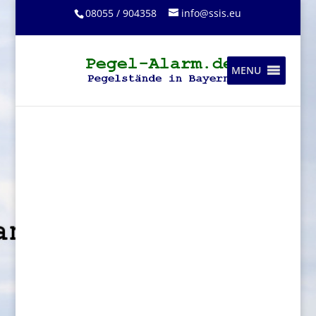
08055 / 904358
info@ssis.eu
MENU