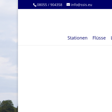
08055 / 904358
info@ssis.eu
Stationen
Flüsse