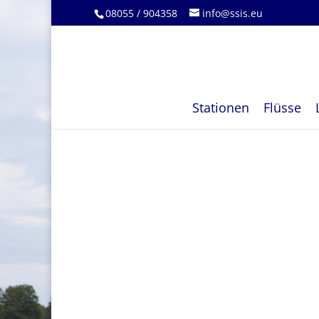
08055 / 904358
info@ssis.eu
Stationen
Flüsse