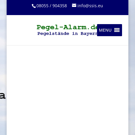
08055 / 904358
info@ssis.eu
MENU