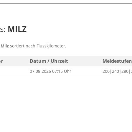
ss:
MILZ
s
Milz
sortiert nach Flusskilometer.
er
Datum / Uhrzeit
Meldestufen
07.08.2026 07:15 Uhr
200|240|280|