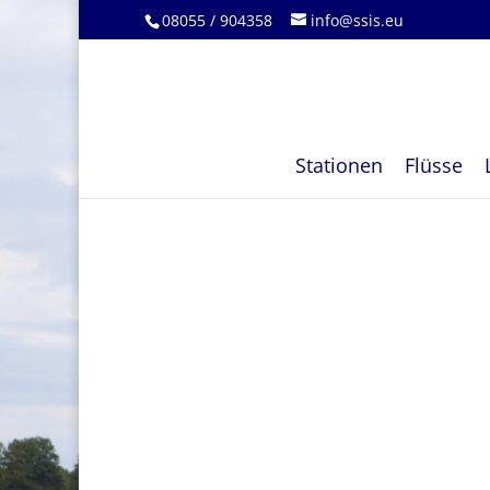
08055 / 904358
info@ssis.eu
Stationen
Flüsse