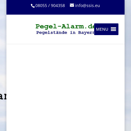
08055 / 904358
info@ssis.eu
MENU