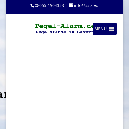
08055 / 904358
info@ssis.eu
MENU