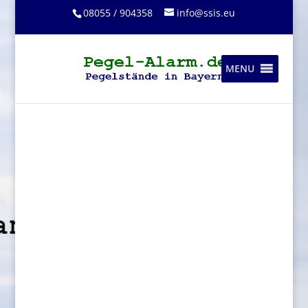
08055 / 904358
info@ssis.eu
MENU