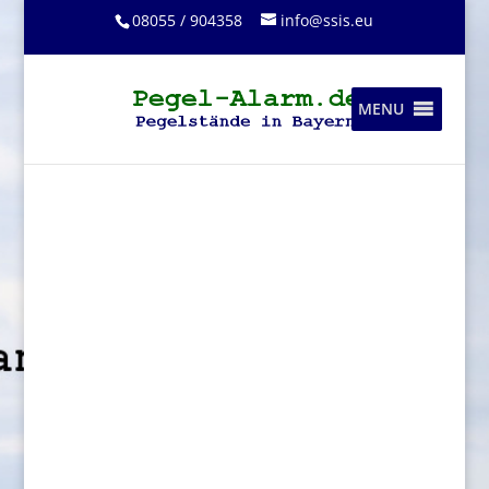
08055 / 904358
info@ssis.eu
MENU