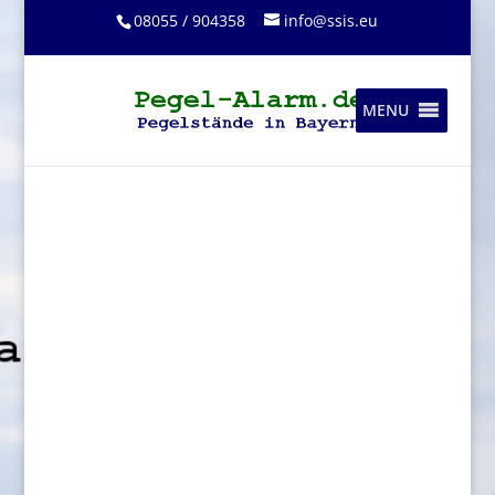
08055 / 904358
info@ssis.eu
MENU