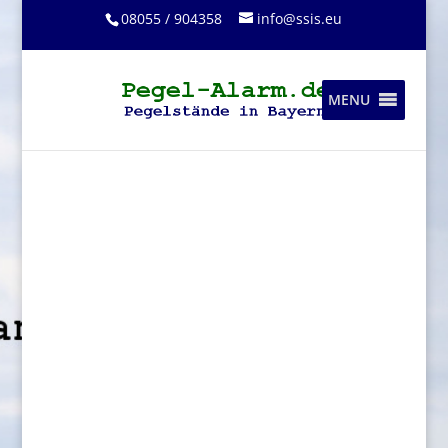
08055 / 904358
info@ssis.eu
MENU