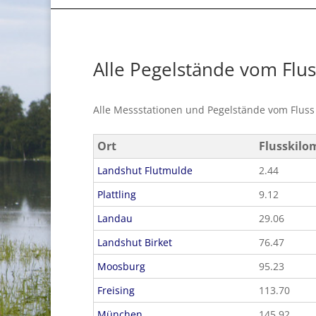
Alle Pegelstände vom Flu
Alle Messstationen und Pegelstände vom Flus
Ort
Flusskilo
Landshut Flutmulde
2.44
Plattling
9.12
Landau
29.06
Landshut Birket
76.47
Moosburg
95.23
Freising
113.70
München
145.92