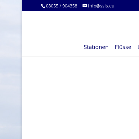
08055 / 904358
info@ssis.eu
Stationen
Flüsse