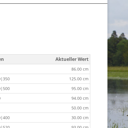
en
Aktueller Wert
86.00 cm
0|350
125.00 cm
0|500
95.00 cm
0
94.00 cm
50.00 cm
0|400
30.00 cm
0|520
93.00 cm