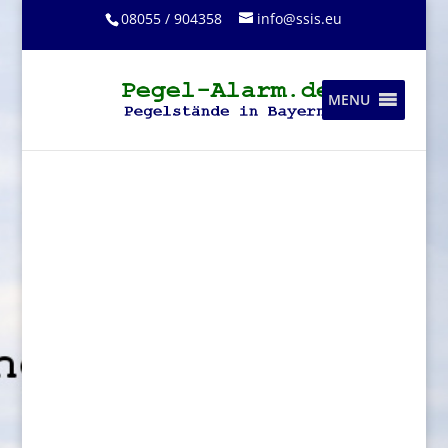
08055 / 904358
info@ssis.eu
MENU