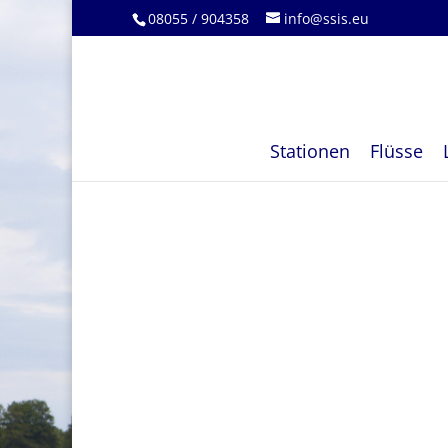
08055 / 904358
info@ssis.eu
Stationen
Flüsse