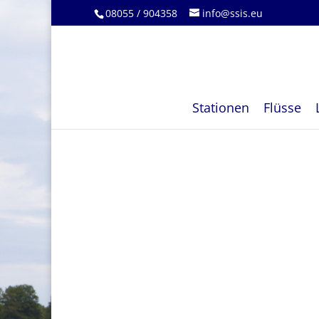
08055 / 904358
info@ssis.eu
Stationen
Flüsse