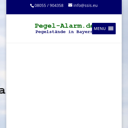
08055 / 904358
info@ssis.eu
MENU