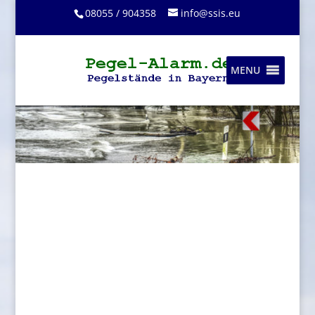
08055 / 904358
info@ssis.eu
MENU