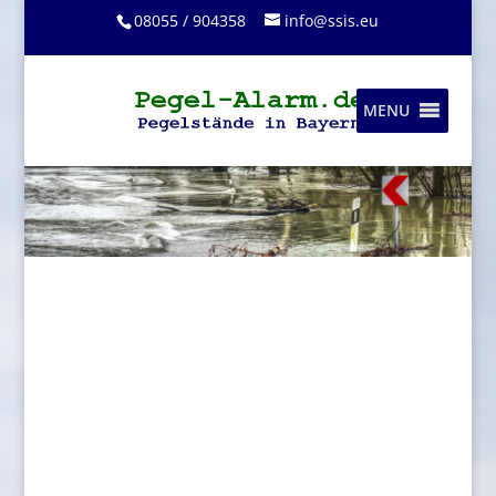
08055 / 904358
info@ssis.eu
MENU