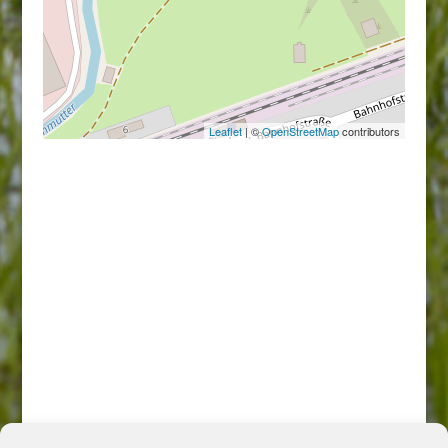
Leaflet
| ©
OpenStreetMap
contributors