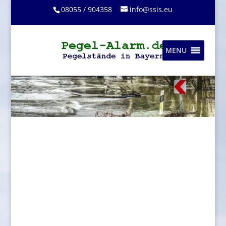
08055 / 904358
info@ssis.eu
MENU