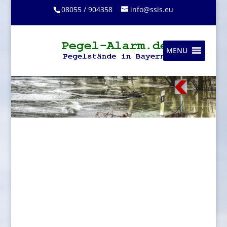
08055 / 904358
info@ssis.eu
MENU