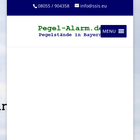
08055 / 904358
info@ssis.eu
MENU