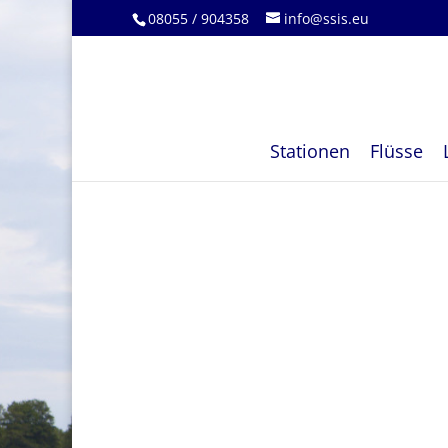
08055 / 904358
info@ssis.eu
Stationen
Flüsse